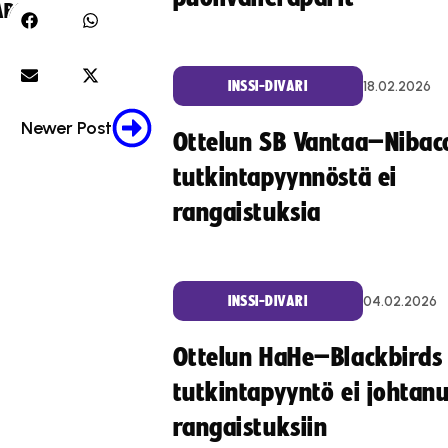
RE:
18.02.2026
INSSI-DIVARI
Newer Post
Ottelun SB Vantaa–Nibac
tutkintapyynnöstä ei
rangaistuksia
04.02.2026
INSSI-DIVARI
Ottelun HaHe–Blackbirds
tutkintapyyntö ei johtan
rangaistuksiin