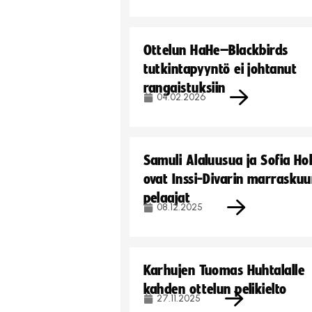
Ottelun HaHe–Blackbirds
tutkintapyyntö ei johtanut
rangaistuksiin
04.02.2026
Samuli Alaluusua ja Sofia Ho
ovat Inssi-Divarin marrasku
pelaajat
08.12.2025
Karhujen Tuomas Huhtalalle
kahden ottelun pelikielto
27.11.2025