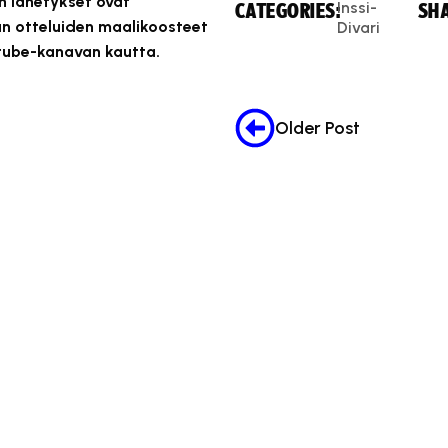
en lähetykset ovat
Inssi-
CATEGORIES:
SHA
an otteluiden maalikoosteet
Divari
utube-kanavan kautta.
Older Post