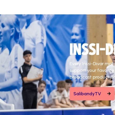
INSSI-
Every Inssi-Divar mat
support your favorite
broadcast production
SalibandyTV