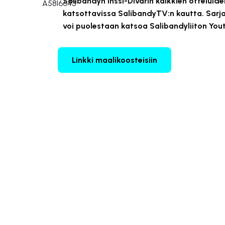
Salibandyn Inssi-Divarin kaikkien otteluid
katsottavissa SalibandyTV:n kautta. Sarj
voi puolestaan katsoa Salibandyliiton Yo
Linkki maalikoosteisiin