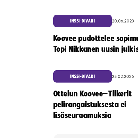
20.06.2023
INSSI-DIVARI
Koovee pudottelee sopim
Topi Nikkanen uusin julki
25.02.2026
INSSI-DIVARI
Ottelun Koovee–Tiikerit
pelirangaistuksesta ei
lisäseuraamuksia