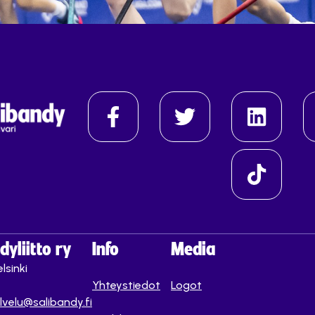
yliitto ry
Info
Media
lsinki
Yhteystiedot
Logot
lvelu@salibandy.fi