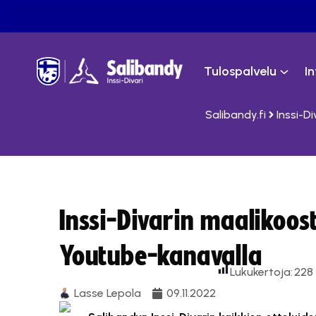
Tulospalvelu
I
Salibandy.fi
Inssi-Di
Inssi-Divarin maalikoos
Youtube-kanavalla
Lukukertoja:
228
Lasse Lepola
09.11.2022