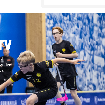
TV
ou
or the
cs.