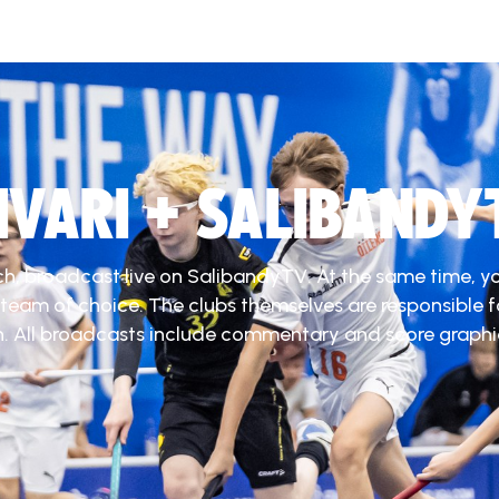
DIVARI + SALIBANDY
ch, broadcast live on SalibandyTV. At the same time, y
 team of choice. The clubs themselves are responsible f
. All broadcasts include commentary and score graphi