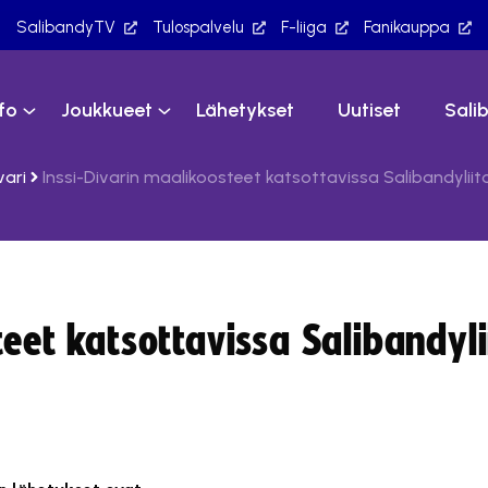
SalibandyTV
Tulospalvelu
F-liiga
Fanikauppa
nfo
Joukkueet
Lähetykset
Uutiset
Sali
vari
Inssi-Divarin maalikoosteet katsottavissa Salibandylii
teet katsottavissa Salibandyli