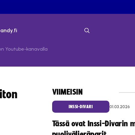
bandy.fi
ton Youtube-kanavalla
VIIMEISIN
iton
01.03.2026
INSSI-DIVARI
Tässä ovat Inssi-Divarin 
puolivälieräparit