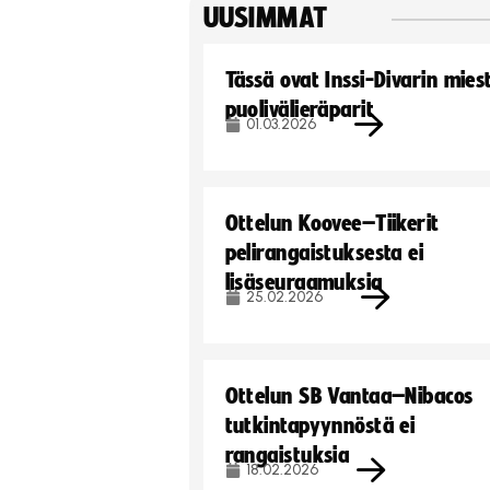
UUSIMMAT
Tässä ovat Inssi-Divarin mies
puolivälieräparit
01.03.2026
Ottelun Koovee–Tiikerit
pelirangaistuksesta ei
lisäseuraamuksia
25.02.2026
Ottelun SB Vantaa–Nibacos
tutkintapyynnöstä ei
rangaistuksia
18.02.2026