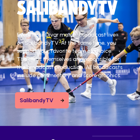
SALIBANDYTV
Every Inssi-Divar match, broadcast live
on SalibandyTV. At the same time, you
support your favorite team of choice.
The clubs themselves are responsible for
the broadcast production. All broadcasts
include commentary and score graphics.
SalibandyTV