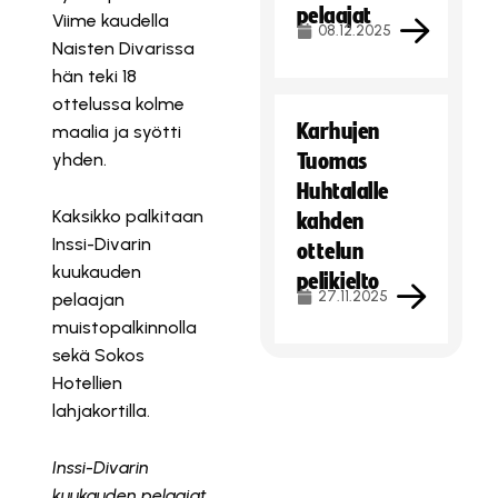
pelaajat
Viime kaudella
08.12.2025
Naisten Divarissa
hän teki 18
ottelussa kolme
Karhujen
maalia ja syötti
yhden.
Tuomas
Huhtalalle
Kaksikko palkitaan
kahden
Inssi-Divarin
ottelun
kuukauden
pelikielto
27.11.2025
pelaajan
muistopalkinnolla
sekä Sokos
Hotellien
lahjakortilla.
Inssi-Divarin
kuukauden pelaajat