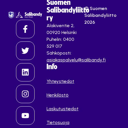
Suomen
© Suomen
Salibandyliitto
Salibandyliitto
ry
2026
Alakiventie 2,
00920 Helsinki
Puhelin: 0400
529 017
Sähköposti:
asiakaspalvelu@salibandy.fi
Info
Yhteystiedot
Henkilöstö
Laskutustiedot
Tietosuoja