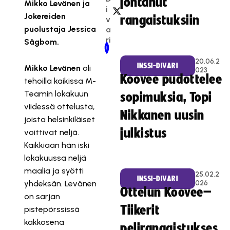
johtanut
Mikko Levänen ja
i
Jokereiden
rangaistuksiin
v
puolustaja Jessica
a
ri
Sågbom.
Newer Post
Older Post
20.06.2
INSSI-DIVARI
Mikko Levänen
oli
023
Koovee pudottelee
tehoilla kaikissa M-
Teamin lokakuun
sopimuksia, Topi
viidessä ottelusta,
Nikkanen uusin
joista helsinkiläiset
julkistus
voittivat neljä.
Kaikkiaan hän iski
lokakuussa neljä
maalia ja syötti
25.02.2
INSSI-DIVARI
yhdeksän. Levänen
026
Ottelun Koovee–
on sarjan
Tiikerit
pistepörssissä
kakkosena
pelirangaistukses