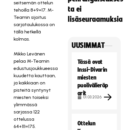
seitsemän ottelun
ta ei
tehoilla 8+9=17. M-
Teamin sijoitus
lisäseuraamuksia
sarjataulukossa on
tällä hetkellä
kolmas.
UUSIMMAT
Mikko Levänen
pelaa M-Teamin
Tässä ovat
edustusjoukkueessa
Inssi-Divarin
kuudetta kauttaan,
miesten
ja kaikkiaan on
puolivälieräp
pisteitä syntynyt
arit
miesten toiseksi
01.03.2026
ylimmässä
sarjassa 122
ottelussa
Ottelun
64+111=175.