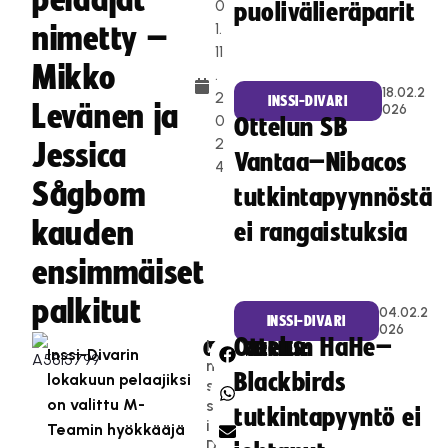
pelaajat
0
puolivälieräparit
1.
nimetty –
11
Mikko
.
18.02.2
2
INSSI-DIVARI
Levänen ja
026
0
Ottelun SB
2
Jessica
Vantaa–Nibacos
4
Sågbom
tutkintapyynnöstä
kauden
ei rangaistuksia
ensimmäiset
palkitut
04.02.2
INSSI-DIVARI
026
Ottelun HaHe–
I
CATEGORIES:
SHARE:
Inssi-Divarin
n
Blackbirds
lokakuun pelaajiksi
s
on valittu M-
s
tutkintapyyntö ei
i-
Teamin hyökkääjä
D