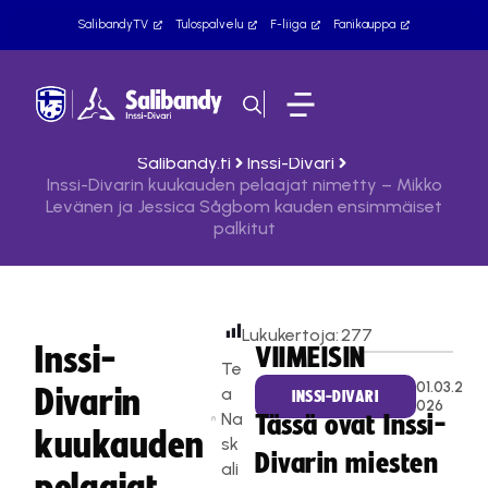
SalibandyTV
Tulospalvelu
F-liiga
Fanikauppa
Salibandy.fi
Inssi-Divari
Inssi-Divarin kuukauden pelaajat nimetty – Mikko
Levänen ja Jessica Sågbom kauden ensimmäiset
palkitut
Lukukertoja:
277
Inssi-
VIIMEISIN
Te
01.03.2
Divarin
a
INSSI-DIVARI
026
Na
Tässä ovat Inssi-
kuukauden
sk
Divarin miesten
ali