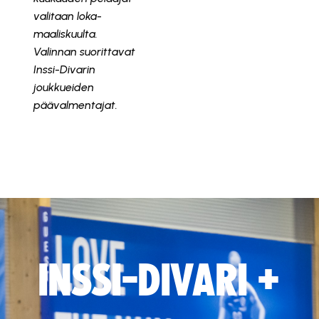
valitaan loka-
maaliskuulta.
Valinnan suorittavat
Inssi-Divarin
joukkueiden
päävalmentajat.
INSSI-DIVARI +