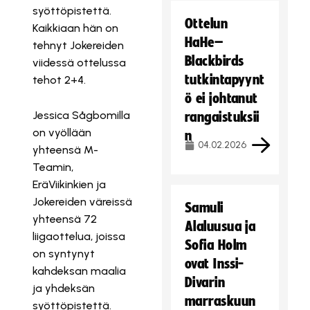
syöttöpistettä.
Ottelun
Kaikkiaan hän on
HaHe–
tehnyt Jokereiden
Blackbirds
viidessä ottelussa
tutkintapyynt
tehot 2+4.
ö ei johtanut
Jessica Sågbomilla
rangaistuksii
on vyöllään
n
04.02.2026
yhteensä M-
Teamin,
EräViikinkien ja
Jokereiden väreissä
Samuli
yhteensä 72
Alaluusua ja
liigaottelua, joissa
Sofia Holm
on syntynyt
ovat Inssi-
kahdeksan maalia
Divarin
ja yhdeksän
marraskuun
syöttöpistettä.