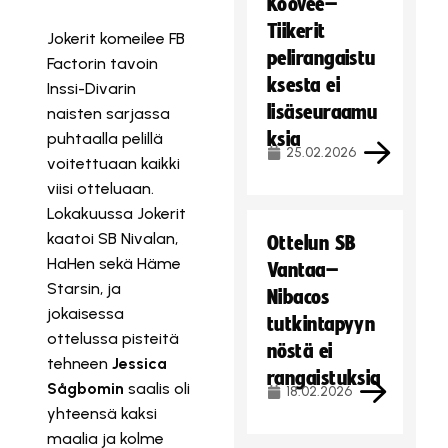
Koovee–
Tiikerit
Jokerit komeilee FB
pelirangaistu
Factorin tavoin
ksesta ei
Inssi-Divarin
lisäseuraamu
naisten sarjassa
ksia
puhtaalla pelillä
25.02.2026
voitettuaan kaikki
viisi otteluaan.
Lokakuussa Jokerit
kaatoi SB Nivalan,
Ottelun SB
HaHen sekä Häme
Vantaa–
Starsin, ja
Nibacos
jokaisessa
tutkintapyyn
ottelussa pisteitä
nöstä ei
tehneen
Jessica
rangaistuksia
Sågbomin
saalis oli
18.02.2026
yhteensä kaksi
maalia ja kolme