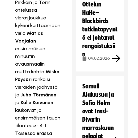
Pirkkain ja Torin
Ottelun
ottelussa
HaHe–
vierasjoukkue
Blackbirds
kykeni kuittaamaan
tutkintapyynt
vielä
Matias
ö ei johtanut
Vaajalan
rangaistuksii
ensimmäisen
n
minuutin
04.02.2026
avausmaalin,
mutta kohta
Miska
Pöysäri
rankaisi
Samuli
vieraiden jäähystä,
Alaluusua ja
ja
Juho Törmänen
ja
Kalle Koivunen
Sofia Holm
laukoivat jo
ovat Inssi-
ensimmäisen tauon
Divarin
tilanteeksi 4-1.
marraskuun
Toisessa erässä
pelaajat