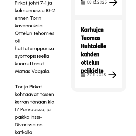
08.12.2025
Pirkat johti 7-1 ja
kolmannessa 10-2
ennen Torin
kavennuksia.
Karhujen
Ottelun tehomies
Tuomas
oli
Huhtalalle
hattutemppunsa
kahden
syöttöpisteellä
ottelun
kuorruttanut
pelikielto
Matias Vaajala.
27.11.2025
Tor ja Pirkat
kohtaavat toisen
kerran tänään klo
17 Porvoossa, ja
paikka Inssi-
Divarissa on
katkolla