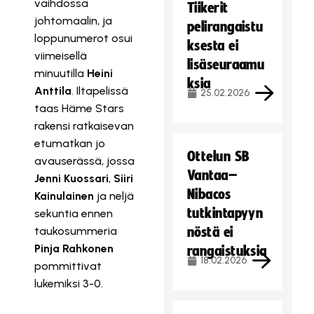
vaihdossa
Tiikerit
johtomaalin, ja
pelirangaistu
loppunumerot osui
ksesta ei
viimeisellä
lisäseuraamu
minuutilla
Heini
ksia
Anttila
. Iltapelissä
25.02.2026
taas Häme Stars
rakensi ratkaisevan
etumatkan jo
Ottelun SB
avauserässä, jossa
Vantaa–
Jenni Kuossari
,
Siiri
Nibacos
Kainulainen
ja neljä
tutkintapyyn
sekuntia ennen
taukosummeria
nöstä ei
Pinja Rahkonen
rangaistuksia
18.02.2026
pommittivat
lukemiksi 3-0.