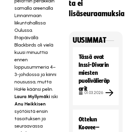
pelattiin peräkkäin
ta ei
samalla areenalla
lisäseuraamuksia
Linnanmaan
liikuntahallissa
Oulussa.
Iltapäivällä
UUSIMMAT
Blackbirds oli vielä
kuusi minuuttia
Tässä ovat
ennen
Inssi-Divarin
loppusummeria 4–
miesten
3-johdossa ja kiinni
puolivälieräp
nousussa, mutta
arit
HaHe käänsi pelin.
01.03.2026
Laura Myllymäki
iski
Anu Heikkisen
syötöistä ensin
tasoituksen ja
Ottelun
seuraavassa
Koovee–