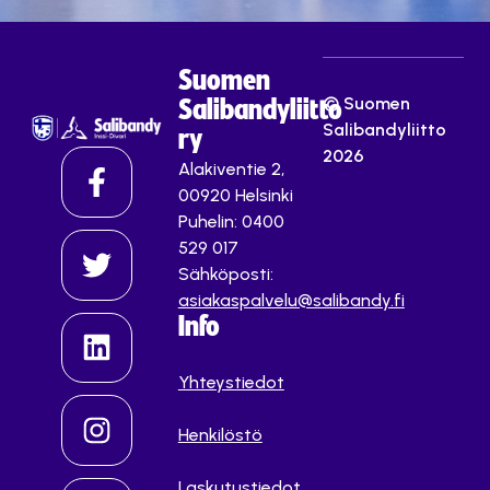
Suomen
© Suomen
Salibandyliitto
Salibandyliitto
ry
2026
Alakiventie 2,
00920 Helsinki
Puhelin: 0400
529 017
Sähköposti:
asiakaspalvelu@salibandy.fi
Info
Yhteystiedot
Henkilöstö
Laskutustiedot