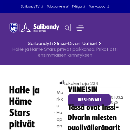
SalibandyTV
Tulospalvelu
F-liiga
Fanikauppa
Salibandy.fi
Inssi-Divari
,
Uutiset
HaHe ja Häme Stars pitivät paikkansa, Pirkat otti
ensimmäisen kiinnityksen
Lukukertoja:
234
HaHe ja
VIIMEISIN
Ma
01.03.2
Häme
rkk
INSSI-DIVARI
026
u
Tässä ovat Inssi-
Stars
Hu
Divarin miesten
op
pitivät
on
puolivälieräparit