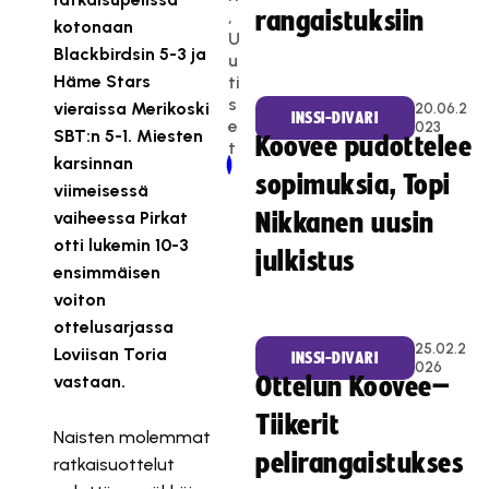
,
rangaistuksiin
kotonaan
U
Blackbirdsin 5-3 ja
u
Häme Stars
ti
s
vieraissa Merikoski
20.06.2
INSSI-DIVARI
e
023
SBT:n 5-1. Miesten
Koovee pudottelee
t
karsinnan
Newer Post
Older Post
sopimuksia, Topi
viimeisessä
vaiheessa Pirkat
Nikkanen uusin
otti lukemin 10-3
julkistus
ensimmäisen
voiton
ottelusarjassa
25.02.2
Loviisan Toria
INSSI-DIVARI
026
vastaan.
Ottelun Koovee–
Tiikerit
Naisten molemmat
pelirangaistukses
ratkaisuottelut