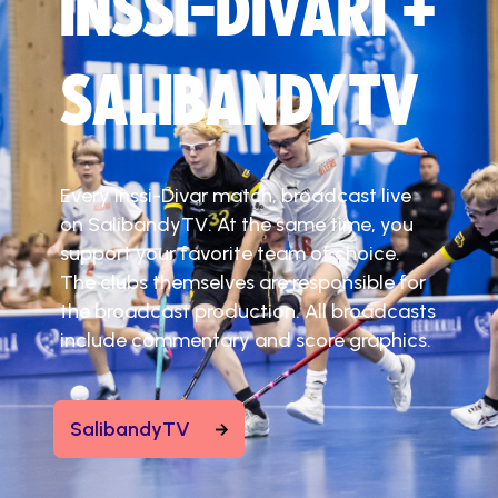
INSSI-DIVARI +
SALIBANDYTV
Every Inssi-Divar match, broadcast live
on SalibandyTV. At the same time, you
support your favorite team of choice.
The clubs themselves are responsible for
the broadcast production. All broadcasts
include commentary and score graphics.
SalibandyTV