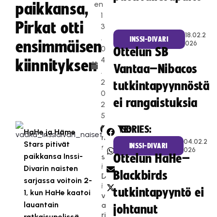
en
paikkansa,
1
Pirkat otti
3
18.02.2
.
INSSI-DIVARI
ensimmäisen
026
0
Ottelun SB
4
kiinnityksen
Vantaa–Nibacos
.
2
tutkintapyynnöstä
0
ei rangaistuksia
2
5
I
CATEGORIES:
SHARE:
HaHe ja Häme
n
04.02.2
Stars pitivät
INSSI-DIVARI
s
026
paikkansa Inssi-
s
Ottelun HaHe–
i-
Divarin naisten
Blackbirds
D
sarjassa voitoin 2-
i
tutkintapyyntö ei
1, kun HaHe kaatoi
v
lauantain
a
johtanut
ri
ratkaisupelissä