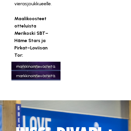
vierasjoukkueelle.
Maalikoosteet
otteluista
Merikoski SBT–
Häme Stars ja
Pirkat–Loviisan
Tämä sisältö on
Tor:
estetty, koska se vaatii
Tämä sisältö on
markkinointievästeitä.
estetty, koska se vaatii
markkinointievästeitä.
Hyväksy markkinointievästeet
Hyväksy markkinointievästeet