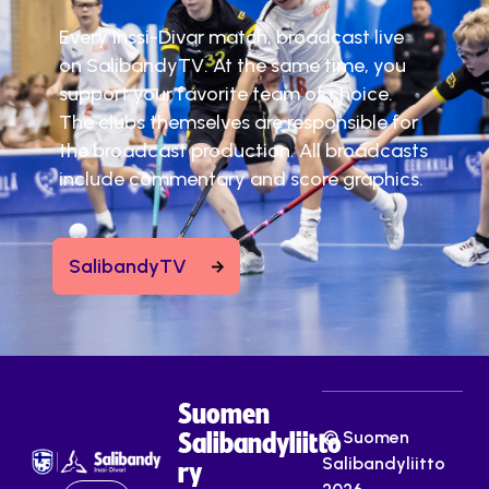
Every Inssi-Divar match, broadcast live
on SalibandyTV. At the same time, you
support your favorite team of choice.
The clubs themselves are responsible for
the broadcast production. All broadcasts
include commentary and score graphics.
SalibandyTV
Suomen
© Suomen
Salibandyliitto
Salibandyliitto
ry