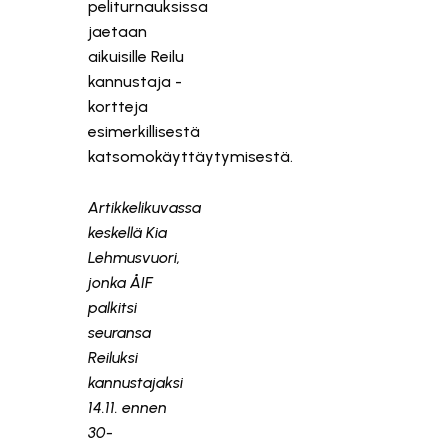
peliturnauksissa
jaetaan
aikuisille Reilu
kannustaja -
kortteja
esimerkillisestä
katsomokäyttäytymisestä.
Artikkelikuvassa
keskellä Kia
Lehmusvuori,
jonka ÅIF
palkitsi
seuransa
Reiluksi
kannustajaksi
14.11. ennen
30-