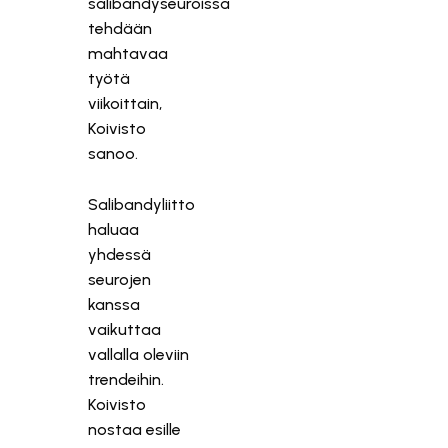
salibandyseuroissa
tehdään
mahtavaa
työtä
viikoittain,
Koivisto
sanoo.
Salibandyliitto
haluaa
yhdessä
seurojen
kanssa
vaikuttaa
vallalla oleviin
trendeihin.
Koivisto
nostaa esille