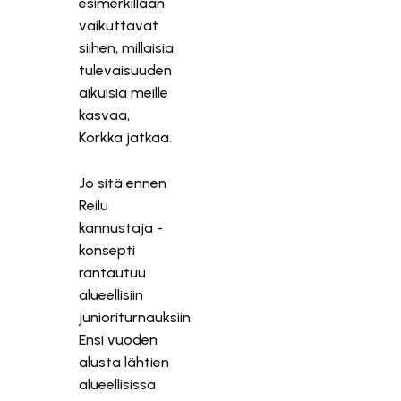
esimerkillään
vaikuttavat
siihen, millaisia
tulevaisuuden
aikuisia meille
kasvaa,
Korkka jatkaa.
Jo sitä ennen
Reilu
kannustaja -
konsepti
rantautuu
alueellisiin
junioriturnauksiin.
Ensi vuoden
alusta lähtien
alueellisissa