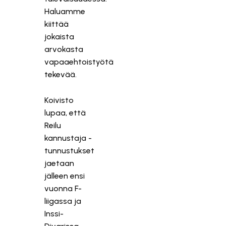
Haluamme
kiittää
jokaista
arvokasta
vapaaehtoistyötä
tekevää.
Koivisto
lupaa, että
Reilu
kannustaja -
tunnustukset
jaetaan
jälleen ensi
vuonna F-
liigassa ja
Inssi-