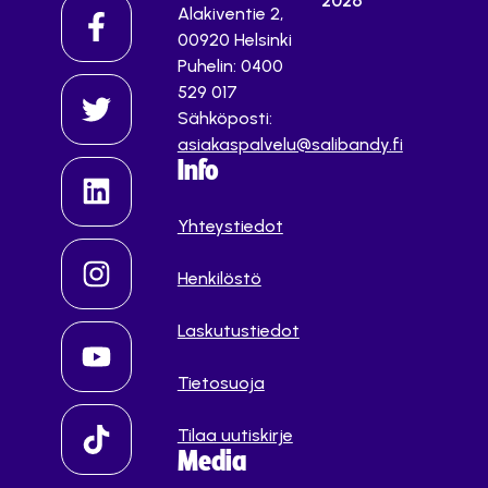
2026
Alakiventie 2,
00920 Helsinki
Puhelin: 0400
529 017
Sähköposti:
asiakaspalvelu@salibandy.fi
Info
Yhteystiedot
Henkilöstö
Laskutustiedot
Tietosuoja
Tilaa uutiskirje
Media