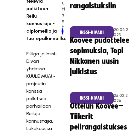
tekeviä
u
rangaistuksiin
palkitaan
ti
s
Reilu
e
kannustaja -
t
20.06.2
diplomeilla ja
Newer Post
Older Post
INSSI-DIVARI
023
tuotepalkinnoilla.
Koovee pudottelee
sopimuksia, Topi
F-liiga ja Inssi-
Nikkanen uusin
Divari
yhdessä
julkistus
KUULE MUA! -
projektin
kanssa
25.02.2
palkitsee
INSSI-DIVARI
026
Ottelun Koovee–
parhaillaan
Reiluja
Tiikerit
kannustajia.
pelirangaistukses
Lokakuussa