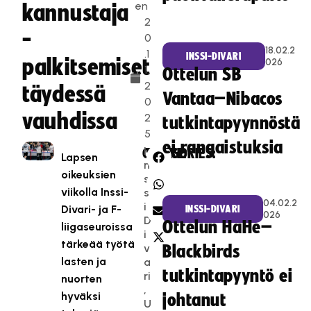
en
kannustaja
2
-
0
18.02.2
.1
INSSI-DIVARI
palkitsemiset
026
1.
Ottelun SB
2
täydessä
Vantaa–Nibacos
0
vauhdissa
2
tutkintapyynnöstä
5
ei rangaistuksia
I
CATEGORIES:
SHARE:
Lapsen
n
oikeuksien
s
viikolla Inssi-
s
04.02.2
i-
Divari- ja F-
INSSI-DIVARI
026
D
Ottelun HaHe–
liigaseuroissa
i
tärkeää työtä
v
Blackbirds
lasten ja
a
tutkintapyyntö ei
ri
nuorten
,
hyväksi
johtanut
U