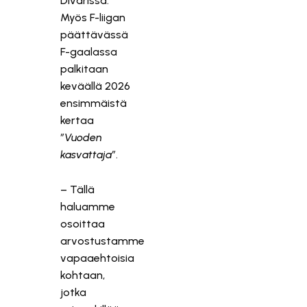
Divarissa.
Myös F-liigan
päättävässä
F-gaalassa
palkitaan
keväällä 2026
ensimmäistä
kertaa
”Vuoden
kasvattaja”
.
– Tällä
haluamme
osoittaa
arvostustamme
vapaaehtoisia
kohtaan,
jotka