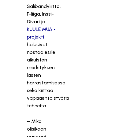
Salibandyliitto,
F-liiga, Inssi-
Divari ja
KUULE MUA -
projekti
halusivat
nostaa esille
aikuisten
merkityksen
lasten
harrastamisessa
sekä kiittää
vapaaehtoistyötä
tehneitä.
– Mikä
olisikaan
parempi