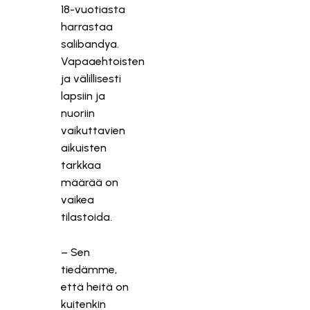
18-vuotiasta
harrastaa
salibandya.
Vapaaehtoisten
ja välillisesti
lapsiin ja
nuoriin
vaikuttavien
aikuisten
tarkkaa
määrää on
vaikea
tilastoida.
– Sen
tiedämme,
että heitä on
kuitenkin