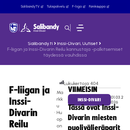
SalibandyTV
Tulospalvelu
F-liiga
Fanikauppa
Salibandy.fi
Inssi-Divari
,
Uutiset
F-liigan ja Inssi-Divarin Reilu kannustaja -palkitsemiset
täydessä vauhdissa
Lukukertoja:
404
F-liigan ja
VIIMEISIN
Ma
01.03.2
Inssi-
rkk
INSSI-DIVARI
026
u
Tässä ovat Inssi-
Divarin
Hu
Divarin miesten
op
Reilu
on
puolivälieräparit