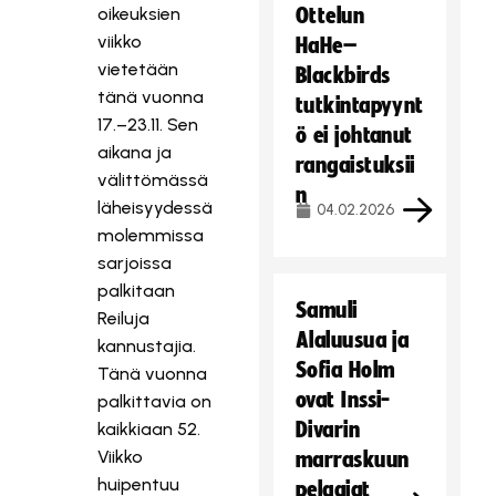
oikeuksien
Ottelun
viikko
HaHe–
vietetään
Blackbirds
tänä vuonna
tutkintapyynt
17.–23.11. Sen
ö ei johtanut
aikana ja
rangaistuksii
välittömässä
n
läheisyydessä
04.02.2026
molemmissa
sarjoissa
palkitaan
Samuli
Reiluja
Alaluusua ja
kannustajia.
Sofia Holm
Tänä vuonna
ovat Inssi-
palkittavia on
Divarin
kaikkiaan 52.
Viikko
marraskuun
huipentuu
pelaajat