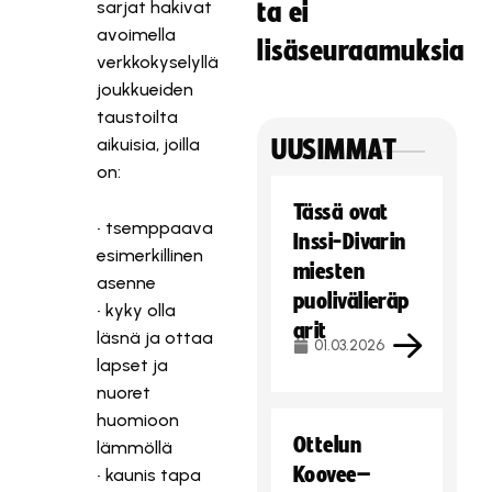
sarjat hakivat
ta ei
avoimella
lisäseuraamuksia
verkkokyselyllä
joukkueiden
taustoilta
aikuisia, joilla
UUSIMMAT
on:
Tässä ovat
• tsemppaava
Inssi-Divarin
esimerkillinen
miesten
asenne
puolivälieräp
• kyky olla
arit
läsnä ja ottaa
01.03.2026
lapset ja
nuoret
huomioon
Ottelun
lämmöllä
Koovee–
• kaunis tapa