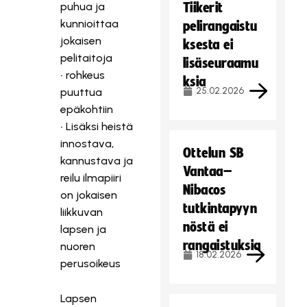
puhua ja
Tiikerit
kunnioittaa
pelirangaistu
jokaisen
ksesta ei
pelitaitoja
lisäseuraamu
• rohkeus
ksia
25.02.2026
puuttua
epäkohtiin
• Lisäksi heistä
innostava,
Ottelun SB
kannustava ja
Vantaa–
reilu ilmapiiri
Nibacos
on jokaisen
tutkintapyyn
liikkuvan
nöstä ei
lapsen ja
rangaistuksia
nuoren
18.02.2026
perusoikeus
Lapsen