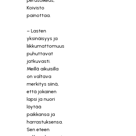
perusoikeus,
Koivisto
painottaa.
– Lasten
yksinäisyys ja
liikkumattomuus
puhuttavat
jatkuvasti.
Meillä aikuisilla
on valtava
merkitys siinä,
että jokainen
lapsi ja nuori
löytää
paikkansa ja
harrastuksensa.
Sen eteen