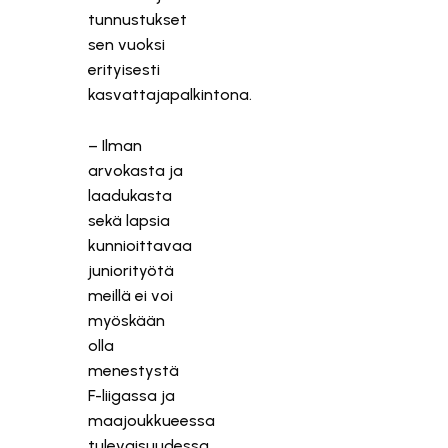
tunnustukset
sen vuoksi
erityisesti
kasvattajapalkintona.
– Ilman
arvokasta ja
laadukasta
sekä lapsia
kunnioittavaa
juniorityötä
meillä ei voi
myöskään
olla
menestystä
F-liigassa ja
maajoukkueessa
tulevaisuudessa.