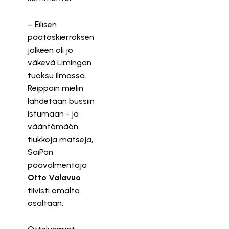
– Eilisen
päätöskierroksen
jälkeen oli jo
väkevä Limingan
tuoksu ilmassa.
Reippain mielin
lähdetään bussiin
istumaan - ja
vääntämään
tiukkoja matseja,
SaiPan
päävalmentaja
Otto Valavuo
tiivisti omalta
osaltaan.