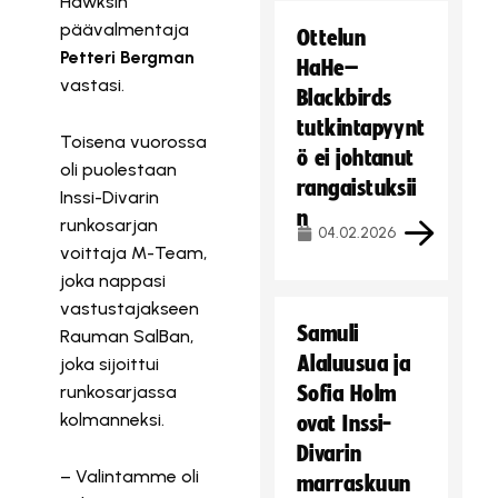
Hawksin
päävalmentaja
Ottelun
Petteri Bergman
HaHe–
vastasi.
Blackbirds
tutkintapyynt
Toisena vuorossa
ö ei johtanut
oli puolestaan
rangaistuksii
Inssi-Divarin
n
runkosarjan
04.02.2026
voittaja M-Team,
joka nappasi
vastustajakseen
Samuli
Rauman SalBan,
Alaluusua ja
joka sijoittui
runkosarjassa
Sofia Holm
kolmanneksi.
ovat Inssi-
Divarin
– Valintamme oli
marraskuun