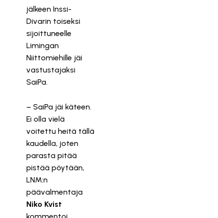
jälkeen Inssi-
Divarin toiseksi
sijoittuneelle
Limingan
Niittomiehille jäi
vastustajaksi
SaiPa.
– SaiPa jäi käteen.
Ei olla vielä
voitettu heitä tällä
kaudella, joten
parasta pitää
pistää pöytään,
LNM:n
päävalmentaja
Niko Kvist
kommentoi.