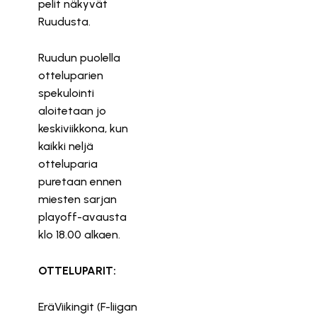
pelit näkyvät
Ruudusta.
Ruudun puolella
otteluparien
spekulointi
aloitetaan jo
keskiviikkona, kun
kaikki neljä
otteluparia
puretaan ennen
miesten sarjan
playoff-avausta
klo 18.00 alkaen.
OTTELUPARIT:
EräViikingit (F-liigan