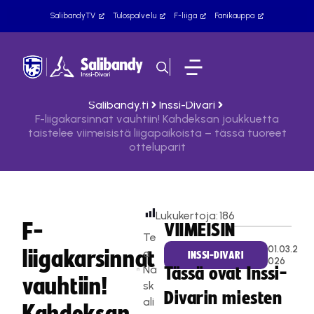
SalibandyTV
Tulospalvelu
F-liiga
Fanikauppa
Salibandy.fi
Inssi-Divari
F-liigakarsinnat vauhtiin! Kahdeksan joukkuetta
taistelee viimeisistä liigapaikoista – tässä tuoreet
otteluparit
Lukukertoja:
186
F-
VIIMEISIN
Te
01.03.2
liigakarsinnat
a
INSSI-DIVARI
026
Na
Tässä ovat Inssi-
vauhtiin!
sk
Divarin miesten
ali