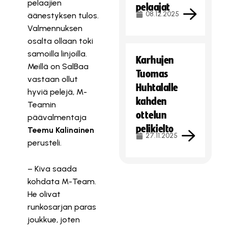
pelaajien
pelaajat
08.12.2025
äänestyksen tulos.
Valmennuksen
osalta ollaan toki
samoilla linjoilla.
Karhujen
Meillä on SalBaa
Tuomas
vastaan ollut
Huhtalalle
hyviä pelejä, M-
kahden
Teamin
ottelun
päävalmentaja
pelikielto
Teemu Kalinainen
27.11.2025
perusteli.
– Kiva saada
kohdata M-Team.
He olivat
runkosarjan paras
joukkue, joten