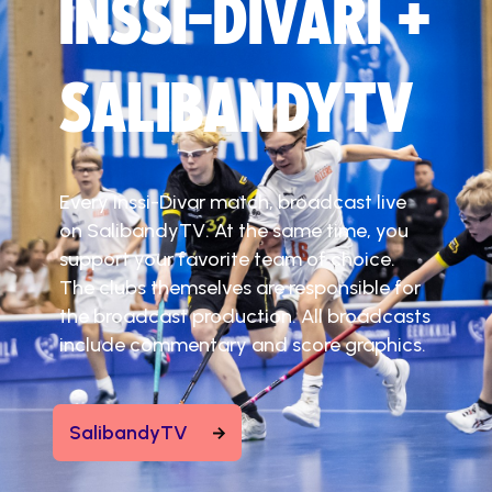
INSSI-DIVARI +
SALIBANDYTV
Every Inssi-Divar match, broadcast live
on SalibandyTV. At the same time, you
support your favorite team of choice.
The clubs themselves are responsible for
the broadcast production. All broadcasts
include commentary and score graphics.
SalibandyTV