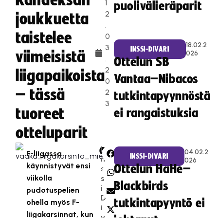
Kahdeksan
1
puolivälieräparit
2
joukkuetta
.
taistelee
0
18.02.2
3
INSSI-DIVARI
viimeisistä
026
.
Ottelun SB
2
liigapaikoista
Vantaa–Nibacos
0
– tässä
2
tutkintapyynnöstä
3
tuoreet
ei rangaistuksia
otteluparit
I
CATEGORIES:
SHARE:
04.02.2
F-liigassa
INSSI-DIVARI
n
026
käynnistyvät ensi
Ottelun HaHe–
s
viikolla
s
Blackbirds
i-
pudotuspelien
D
tutkintapyyntö ei
ohella myös F-
i
liigakarsinnat, kun
v