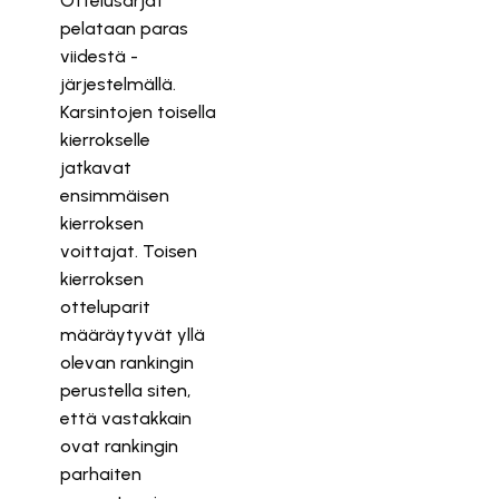
Ottelusarjat
pelataan paras
viidestä -
järjestelmällä.
Karsintojen toisella
kierrokselle
jatkavat
ensimmäisen
kierroksen
voittajat. Toisen
kierroksen
otteluparit
määräytyvät yllä
olevan rankingin
perustella siten,
että vastakkain
ovat rankingin
parhaiten