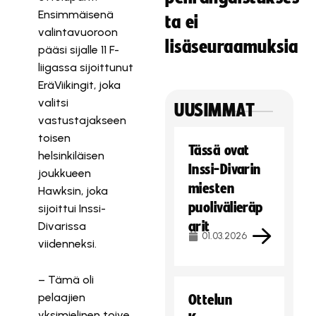
Ensimmäisenä
ta ei
valintavuoroon
lisäseuraamuksia
pääsi sijalle 11 F-
liigassa sijoittunut
EräViikingit, joka
valitsi
UUSIMMAT
vastustajakseen
toisen
Tässä ovat
helsinkiläisen
Inssi-Divarin
joukkueen
miesten
Hawksin, joka
puolivälieräp
sijoittui Inssi-
arit
Divarissa
01.03.2026
viidenneksi.
– Tämä oli
pelaajien
Ottelun
yksimielinen toive.