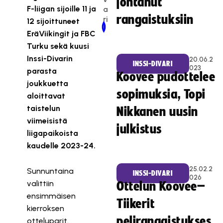
johtanut
F-liigan sijoille 11 ja
a
rangaistuksiin
ri
12 sijoittuneet
Newer Post
Older Post
EräViikingit ja FBC
Turku sekä kuusi
Inssi-Divarin
20.06.2
INSSI-DIVARI
023
parasta
Koovee pudottelee
joukkuetta
sopimuksia, Topi
aloittavat
taistelun
Nikkanen uusin
viimeisistä
julkistus
liigapaikoista
kaudelle 2023-24.
25.02.2
Sunnuntaina
INSSI-DIVARI
026
valittiin
Ottelun Koovee–
ensimmäisen
Tiikerit
kierroksen
pelirangaistukses
otteluparit.