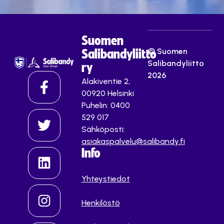
Suomen
© Suomen
Salibandyliitto
Salibandyliitto
ry
2026
Alakiventie 2,
00920 Helsinki
Puhelin: 0400
529 017
Sähköposti:
asiakaspalvelu@salibandy.fi
Info
Yhteystiedot
Henkilöstö