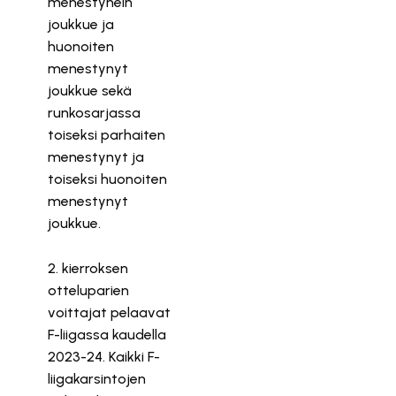
menestynein
joukkue ja
huonoiten
menestynyt
joukkue sekä
runkosarjassa
toiseksi parhaiten
menestynyt ja
toiseksi huonoiten
menestynyt
joukkue.
2. kierroksen
otteluparien
voittajat pelaavat
F-liigassa kaudella
2023-24. Kaikki F-
liigakarsintojen