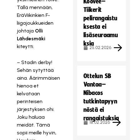
Koovee–
Tällä mennään,
Tiikerit
EräViikinkien F-
pelirangaistu
liigajoukkueiden
ksesta ei
johtaja
Olli
lisäseuraamu
Lähdesmäki
ksia
kiteytti.
25.02.2026
– Stadin derby!
Sehän sytyttää
Ottelun SB
aina. Äärimmäisen
Vantaa–
hienoa et
Nibacos
kelvataan
tutkintapyyn
perinteisen
järjestyksen ohi.
nöstä ei
Joku haluaa
rangaistuksia
18.02.2026
meidät. Tämä
sopii meille hyvin,