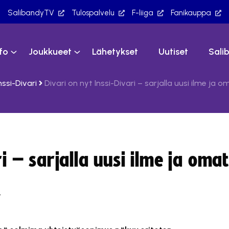
SalibandyTV
Tulospalvelu
F-liiga
Fanikauppa
nfo
Joukkueet
Lähetykset
Uutiset
Sali
nssi-Divari
Divari on nyt Inssi-Divari – sarjalla uusi ilme ja 
ri – sarjalla uusi ilme ja omat
7