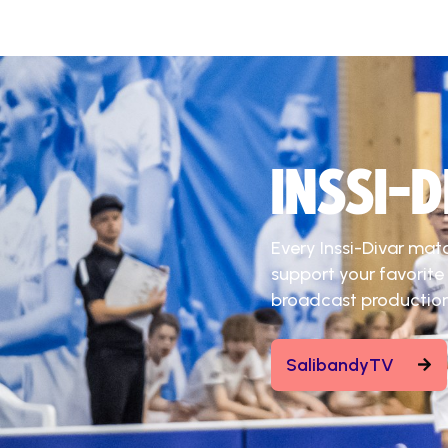
INSSI-
Every Inssi-Divar mat
support your favorite
broadcast production
SalibandyTV