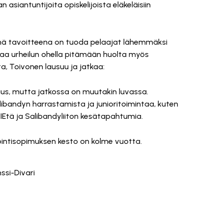
n asiantuntijoita opiskelijoista eläkeläisiin
tenä tavoitteena on tuoda pelaajat lähemmäksi
taa urheilun ohella pitämään huolta myös
, Toivonen lausuu ja jatkaa:
suus, mutta jatkossa on muutakin luvassa.
libandyn harrastamista ja junioritoimintaa, kuten
Etä ja Salibandyliiton kesätapahtumia.
ointisopimuksen kesto on kolme vuotta.