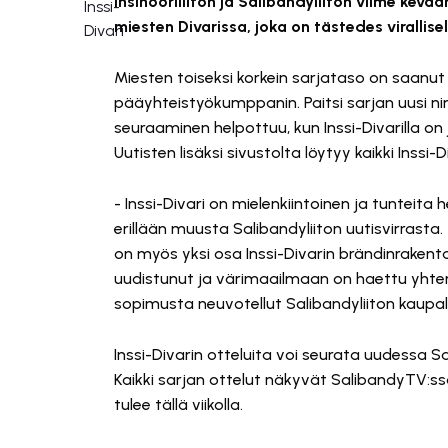
Insinööriliiton ja Salibandyliiton viime ke
miesten Divarissa, joka on tästedes virallisel
Miesten toiseksi korkein sarjataso on saanut I
pääyhteistyökumppanin. Paitsi sarjan uusi n
seuraaminen helpottuu, kun Inssi-Divarilla on
Uutisten lisäksi sivustolta löytyy kaikki Inssi
- Inssi-Divari on mielenkiintoinen ja tunteit
erillään muusta Salibandyliiton uutisvirrast
on myös yksi osa Inssi-Divarin brändinrakent
uudistunut ja värimaailmaan on haettu yhtenä
sopimusta neuvotellut Salibandyliiton kaupal
Inssi-Divarin otteluita voi seurata uudessa 
Kaikki sarjan ottelut näkyvät SalibandyTV:ssä.
tulee tällä viikolla.