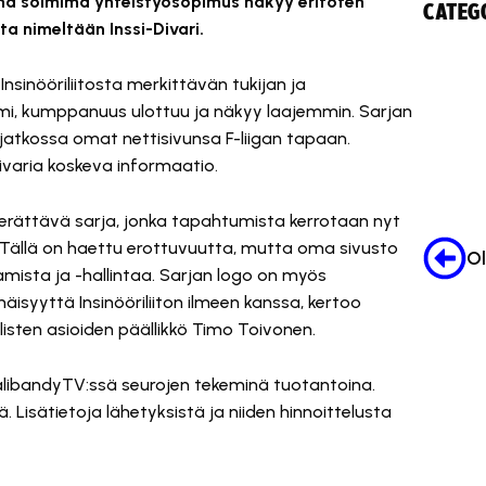
väänä solmima yhteistyösopimus näkyy eritoten
CATEGO
ta nimeltään Inssi-Divari.
nsinööriliitosta merkittävän tukijan ja
imi, kumppanuus ulottuu ja näkyy laajemmin. Sarjan
 jatkossa omat nettisivunsa F-liigan tapaan.
-Divaria koskeva informaatio.
a herättävä sarja, jonka tapahtumista kerrotaan nyt
a. Tällä on haettu erottuvuutta, mutta oma sivusto
amista ja -hallintaa. Sarjan logo on myös
isyyttä Insinööriliiton ilmeen kanssa, kertoo
listen asioiden päällikkö Timo Toivonen.
SalibandyTV:ssä seurojen tekeminä tuotantoina.
 Lisätietoja lähetyksistä ja niiden hinnoittelusta