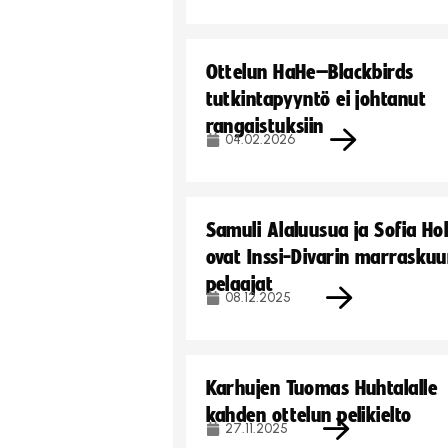
Ottelun HaHe–Blackbirds
tutkintapyyntö ei johtanut
rangaistuksiin
04.02.2026
Samuli Alaluusua ja Sofia Ho
ovat Inssi-Divarin marrasku
pelaajat
08.12.2025
Karhujen Tuomas Huhtalalle
kahden ottelun pelikielto
27.11.2025