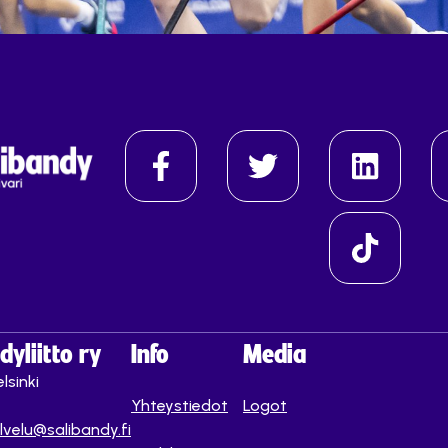
yliitto ry
Info
Media
lsinki
Yhteystiedot
Logot
lvelu@salibandy.fi