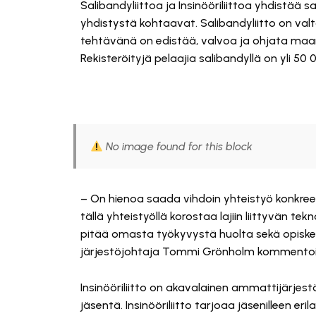
Salibandyliittoa ja Insinööriliittoa yhdistää 
yhdistystä kohtaavat. Salibandyliitto on valta
tehtävänä on edistää, valvoa ja ohjata maam
Rekisteröityjä pelaajia salibandyllä on yli 50
No image found for this block
– On hienoa saada vihdoin yhteistyö konkreet
tällä yhteistyöllä korostaa lajiin liittyvän te
pitää omasta työkyvystä huolta sekä opiskelem
järjestöjohtaja Tommi Grönholm kommentoi
Insinööriliitto on akavalainen ammattijärjest
jäsentä. Insinööriliitto tarjoaa jäsenilleen eri