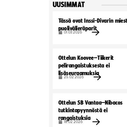
UUSIMMAT
Tässä ovat Inssi-Divarin mies
puolivälieräparit
01.03.2026
Ottelun Koovee–Tiikerit
pelirangaistuksesta ei
lisäseuraamuksia
25.02.2026
Ottelun SB Vantaa–Nibacos
tutkintapyynnöstä ei
rangaistuksia
18.02.2026