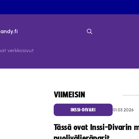
bandy.fi
omat verkkosivut
VIIMEISIN
01.03.2026
INSSI-DIVARI
Tässä ovat Inssi-Divarin 
puolivälieräparit