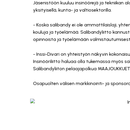
Jäsenistöön kuuluu insinöörejä ja tekniikan ala
yksityisellä, kunta- ja valtiosektorilla.
- Koska salibandy ei ole ammattilaislaji, yh
kouluja ja työelämää. Salibandyliitto kannus
opinnoista ja työelämään valmistautumisesta
- Inssi-Divari on yhteistyön näkyvin kokonai
Insinööriliitto haluaa olla tukemassa myös sa
Salibandyliiton pelaajapolkua MAAJOUKKUETI
Osapuolten välisen markkinointi- ja sponsor