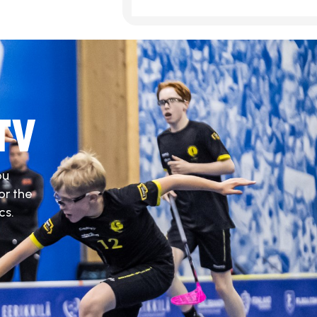
TV
ou
or the
cs.