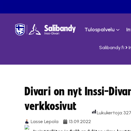
Tulospalvelu
I
Salibandy.fi
I
Divari on nyt Inssi-Diva
verkkosivut
Lukukertoja:
32
Lasse Lepola
13.09.2022