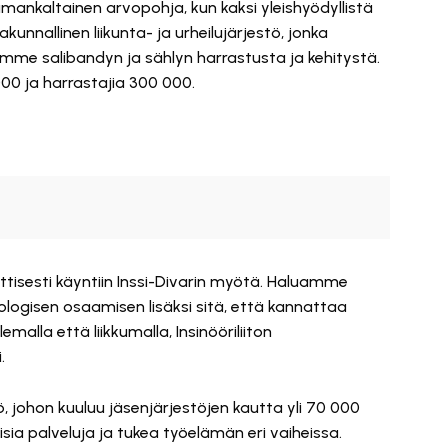
samankaltainen arvopohja, kun kaksi yleishyödyllistä
kunnallinen liikunta- ja urheilujärjestö, jonka
me salibandyn ja sählyn harrastusta ja kehitystä.
 000 ja harrastajia 300 000.
tisesti käyntiin Inssi-Divarin myötä. Haluamme
knologisen osaamisen lisäksi sitä, että kannattaa
alla että liikkumalla, Insinööriliiton
.
ö, johon kuuluu jäsenjärjestöjen kautta yli 70 000
laisia palveluja ja tukea työelämän eri vaiheissa.