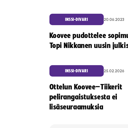
20.06.2023
INSSI-DIVARI
Koovee pudottelee sopim
Topi Nikkanen uusin julki
25.02.2026
INSSI-DIVARI
Ottelun Koovee–Tiikerit
pelirangaistuksesta ei
lisäseuraamuksia