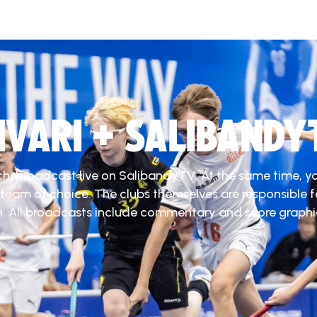
DIVARI + SALIBANDY
ch, broadcast live on SalibandyTV. At the same time, y
 team of choice. The clubs themselves are responsible f
. All broadcasts include commentary and score graphi