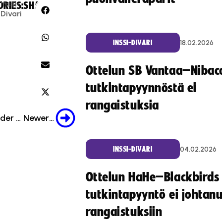
Inssi-
RIES:
SHARE:
Divari
18.02.2026
INSSI-DIVARI
Ottelun SB Vantaa–Nibac
tutkintapyynnöstä ei
rangaistuksia
Older Post
Newer Post
04.02.2026
INSSI-DIVARI
Ottelun HaHe–Blackbirds
tutkintapyyntö ei johtan
rangaistuksiin