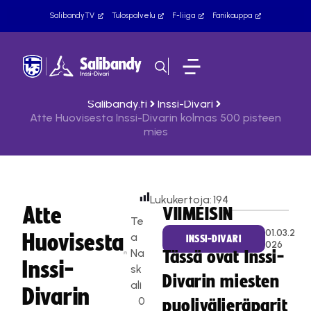
SalibandyTV
Tulospalvelu
F-liiga
Fanikauppa
Salibandy.fi
Inssi-Divari
Atte Huovisesta Inssi-Divarin kolmas 500 pisteen
mies
Lukukertoja:
194
Atte
VIIMEISIN
Te
01.03.2
Huovisesta
a
INSSI-DIVARI
026
Na
Tässä ovat Inssi-
Inssi-
sk
Divarin miesten
ali
Divarin
0
puolivälieräparit