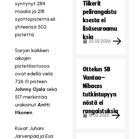
Tiikerit
syntynyt 284
maalia ja 218
pelirangaistu
syöttöpistettä eli
ksesta ei
yhteensä 502
lisäseuraamu
pistettä.
ksia
25.02.2026
Sarjan kaikkien
aikojen
pistetilastossa
Ottelun SB
ovat edellä vielä
Vantaa–
726 (!) pisteen
Nibacos
Johnny Ojala
sekä
tutkintapyyn
517 merkintää
nöstä ei
urakoinut
Antti
rangaistuksia
Itkonen
.
18.02.2026
Kuvat: Juhani
Järvenpää ja Esa