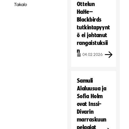
Ottelun
Takalo
HaHe–
Blackbirds
tutkintapyynt
ö ei johtanut
rangaistuksii
n
04.02.2026
Samuli
Alaluusua ja
Sofia Holm
ovat Inssi-
Divarin
marraskuun
pelaajat