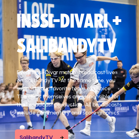
INSSI-DIVARI +
SALIBANDYTV
Every Inssi-Divar match, broadcast live
on SalibandyTV. At the same time, you
support your favorite team of choice.
The clubs themselves are responsible for
the broadcast production. All broadcasts
include commentary and score graphics.
SalibandyTV