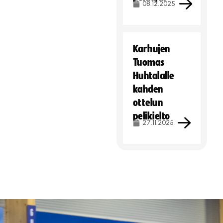
08.12.2025
Karhujen
Tuomas
Huhtalalle
kahden
ottelun
pelikielto
27.11.2025