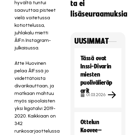
ta ei
hyvältä tuntui
saavuttaa pisteet
lisäseuraamuksia
vielä voitetussa
kotiottelussa,
juhlakalu mietti
UUSIMMAT
ÅIF:n Instagram-
julkaisussa.
Tässä ovat
Atte Huovinen
Inssi-Divarin
pelaa ÅIF:ssä jo
miesten
viidettätoista
puolivälieräp
divarikauttaan, ja
arit
matkaan mahtuu
01.03.2026
myös sipoolaisten
yksi liigatalvi 2019-
2020. Kaikkiaan on
Ottelun
342
Koovee–
runkosarjaottelussa