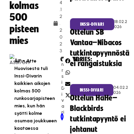
4
kolmas
.1
500
2
18.02.2
.
INSSI-DIVARI
pisteen
026
2
Ottelun SB
0
mies
Vantaa–Nibacos
2
3
tutkintapyynnöstä
I
CATEGORIES:
SHARE:
ÅIF:n Atte
ei rangaistuksia
n
Huovisesta tuli
s
Inssi-Divarin
s
i-
kaikkien aikojen
04.02.2
D
INSSI-DIVARI
kolmas 500
026
i
Ottelun HaHe–
runkosarjapisteen
v
mies, kun hän
a
Blackbirds
ri
syötti kolme
Newer Post
Older Post
tutkintapyyntö ei
osumaa joukkueen
kaataessa
johtanut