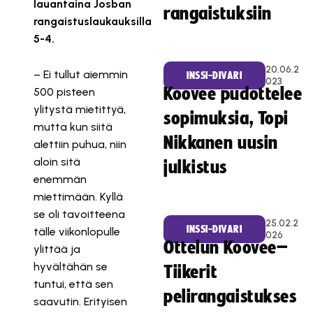
lauantaina Josban
rangaistuksiin
rangaistuslaukauksilla
5-4.
20.06.2
– Ei tullut aiemmin
INSSI-DIVARI
023
Koovee pudottelee
500 pisteen
ylitystä mietittyä,
sopimuksia, Topi
mutta kun siitä
Nikkanen uusin
alettiin puhua, niin
aloin sitä
julkistus
enemmän
miettimään. Kyllä
se oli tavoitteena
25.02.2
INSSI-DIVARI
tälle viikonlopulle
026
Ottelun Koovee–
ylittää ja
hyvältähän se
Tiikerit
tuntui, että sen
pelirangaistukses
saavutin. Erityisen