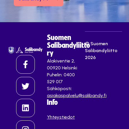
Suomen
© Suomen
Salibandyliitto
Salibandyliitto
ry
2026
Alakiventie 2,
00920 Helsinki
Puhelin: 0400
529 017
Sähköposti:
asiakaspalvelu@salibandy.fi
Info
Yhteystiedot