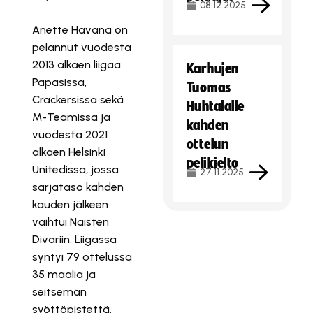
08.12.2025
Anette Havana on
pelannut vuodesta
2013 alkaen liigaa
Karhujen
Papasissa,
Tuomas
Crackersissa sekä
Huhtalalle
M-Teamissa ja
kahden
vuodesta 2021
ottelun
alkaen Helsinki
pelikielto
Unitedissa, jossa
27.11.2025
sarjataso kahden
kauden jälkeen
vaihtui Naisten
Divariin. Liigassa
syntyi 79 ottelussa
35 maalia ja
seitsemän
syöttöpistettä.