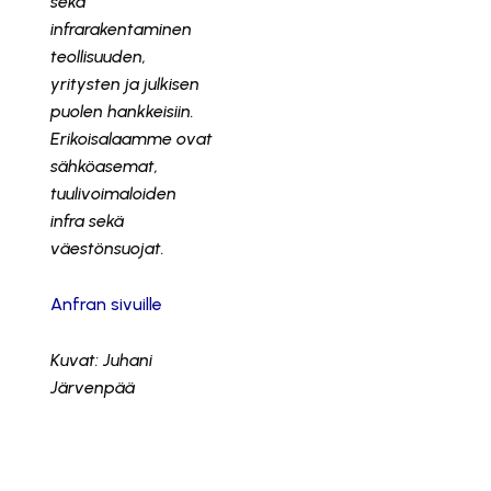
sekä
infrarakentaminen
teollisuuden,
yritysten ja julkisen
puolen hankkeisiin.
Erikoisalaamme ovat
sähköasemat,
tuulivoimaloiden
infra sekä
väestönsuojat.
Anfran sivuille
Kuvat: Juhani
Järvenpää