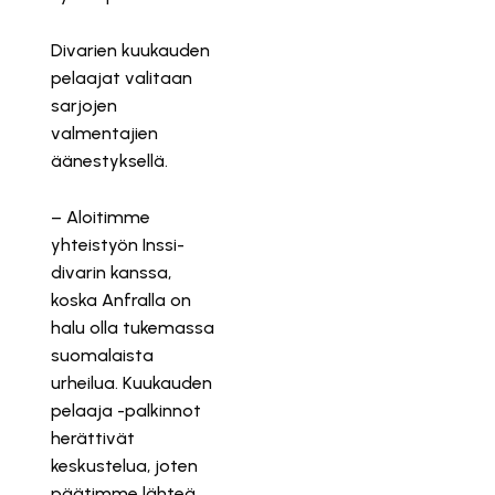
Divarien kuukauden
pelaajat valitaan
sarjojen
valmentajien
äänestyksellä.
– Aloitimme
yhteistyön Inssi-
divarin kanssa,
koska Anfralla on
halu olla tukemassa
suomalaista
urheilua. Kuukauden
pelaaja -palkinnot
herättivät
keskustelua, joten
päätimme lähteä