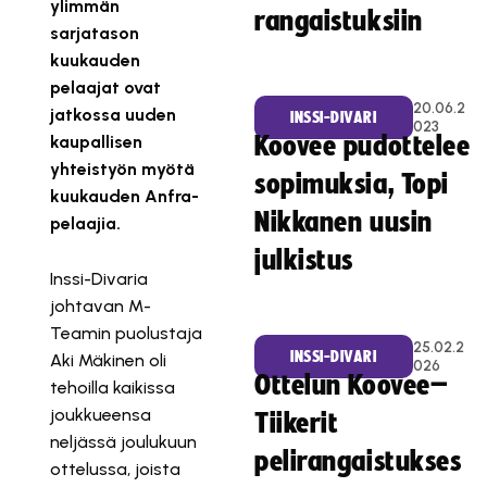
ylimmän
rangaistuksiin
sarjatason
kuukauden
pelaajat ovat
20.06.2
jatkossa uuden
INSSI-DIVARI
023
kaupallisen
Koovee pudottelee
yhteistyön myötä
sopimuksia, Topi
kuukauden Anfra-
Nikkanen uusin
pelaajia.
julkistus
Inssi-Divaria
johtavan M-
Teamin puolustaja
25.02.2
INSSI-DIVARI
Aki Mäkinen oli
026
Ottelun Koovee–
tehoilla kaikissa
joukkueensa
Tiikerit
neljässä joulukuun
pelirangaistukses
ottelussa, joista