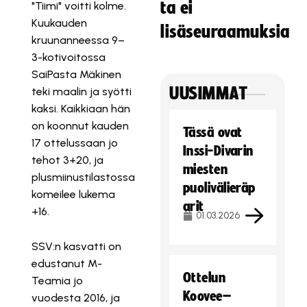
ta ei
"Tiimi" voitti kolme.
Kuukauden
lisäseuraamuksia
kruunanneessa 9–
3-kotivoitossa
SaiPasta Mäkinen
UUSIMMAT
teki maalin ja syötti
kaksi. Kaikkiaan hän
on koonnut kauden
Tässä ovat
17 ottelussaan jo
Inssi-Divarin
tehot 3+20, ja
miesten
plusmiinustilastossa
puolivälieräp
komeilee lukema
arit
+16.
01.03.2026
SSV:n kasvatti on
edustanut M-
Ottelun
Teamia jo
Koovee–
vuodesta 2016, ja