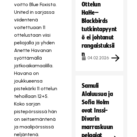
Ottelun
voitto Blue Foxista.
United in sarjassa
HaHe–
viidentenä
Blackbirds
voitettuaan 11
tutkintapyynt
ottelustaan viisi
ö ei johtanut
peliajalla ja yhden
rangaistuksii
Anette Havanan
n
syöttämällä
04.02.2026
jatkoaikamaalilla.
Havana on
joukkueensa
Samuli
pistekärki 11 ottelun
Alaluusua ja
tehoillaan 12+5.
Sofia Holm
Koko sarjan
ovat Inssi-
pistepörssissä hän
Divarin
on seitsemäntenä
marraskuun
ja maalipörssissä
neljäntenä.
pelaajat