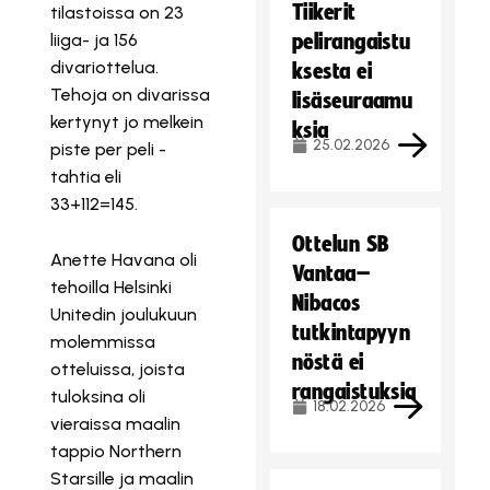
Tiikerit
tilastoissa on 23
liiga- ja 156
pelirangaistu
divariottelua.
ksesta ei
Tehoja on divarissa
lisäseuraamu
kertynyt jo melkein
ksia
25.02.2026
piste per peli -
tahtia eli
33+112=145.
Ottelun SB
Anette Havana oli
Vantaa–
tehoilla Helsinki
Nibacos
Unitedin joulukuun
tutkintapyyn
molemmissa
nöstä ei
otteluissa, joista
rangaistuksia
tuloksina oli
18.02.2026
vieraissa maalin
tappio Northern
Starsille ja maalin