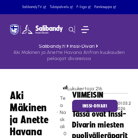
SalibandyTV
Tulospalvelu
F-liiga
Fanikauppa
Salibandy.fi
Inssi-Divari
Aki Mäkinen ja Anette Havana Anfran kuukauden
pelaajat divareissa
Lukukertoja:
216
Aki
VIIMEISIN
Te
01.03.2
Mäkinen
a
INSSI-DIVARI
026
Na
Tässä ovat Inssi-
ja Anette
sk
Divarin miesten
ali
Havana
0
puolivälieräparit