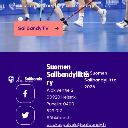
include commentary and score graphics.
SalibandyTV
Suomen
© Suomen
Salibandyliitto
Salibandyliitto
ry
2026
Alakiventie 2,
00920 Helsinki
Puhelin: 0400
529 017
Sähköposti:
asiakaspalvelu@salibandy.fi