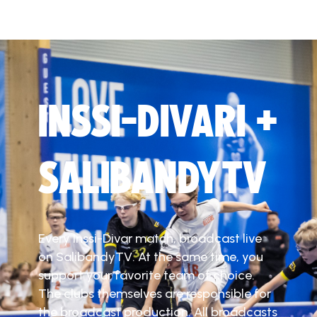
INSSI-DIVARI +
SALIBANDYTV
Every Inssi-Divar match, broadcast live
on SalibandyTV. At the same time, you
support your favorite team of choice.
The clubs themselves are responsible for
the broadcast production. All broadcasts