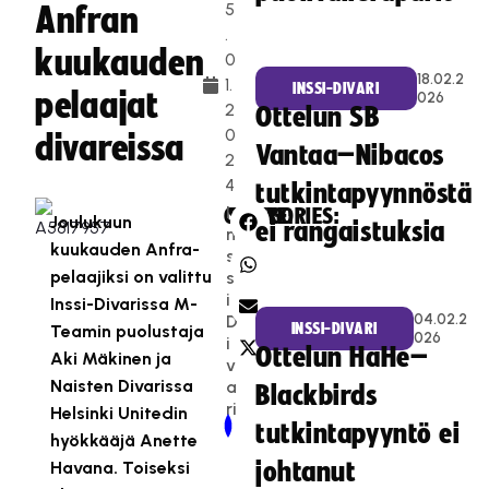
5
Anfran
.
kuukauden
0
18.02.2
1.
INSSI-DIVARI
pelaajat
026
2
Ottelun SB
0
divareissa
Vantaa–Nibacos
2
4
tutkintapyynnöstä
I
CATEGORIES:
SHARE:
Joulukuun
ei rangaistuksia
n
kuukauden Anfra-
s
pelaajiksi on valittu
s
i-
Inssi-Divarissa M-
04.02.2
D
INSSI-DIVARI
Teamin puolustaja
026
i
Ottelun HaHe–
Aki Mäkinen ja
v
Naisten Divarissa
a
Blackbirds
ri
Helsinki Unitedin
Newer Post
Older Post
tutkintapyyntö ei
hyökkääjä Anette
Havana. Toiseksi
johtanut